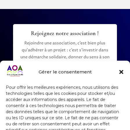
Rejoignez notre association !
Rejoindre une association, c’est bien plus
qu’adhérer à un projet : c’est s’investir dans
une démarche solidaire, donner du sens à son
temps libre et apporter sa pierre à l’édifice.
Que vous soyez disponible régulièrement ou
Gérer le consentement
occasionnellement, chaque contribution
compte.Nous recherchons des personnes
Pour offrir les meilleures expériences, nous utilisons des
motivées, bienveillantes et désireuses de
technologies telles que les cookies pour stocker et/ou
partager leurs compétences, leurs idées ou
accéder aux informations des appareils. Le fait de
consentir à ces technologies nous permettra de traiter
simplement leur énergie positive. Ensemble,
des données telles que le comportement de navigation
nous pouvons développer des projets
ou les ID uniques sur ce site. Le fait de ne pas consentir
ambitieux, soutenir des actions locales et
ou de retirer son consentement peut avoir un effet
créer un véritable élan collectif.