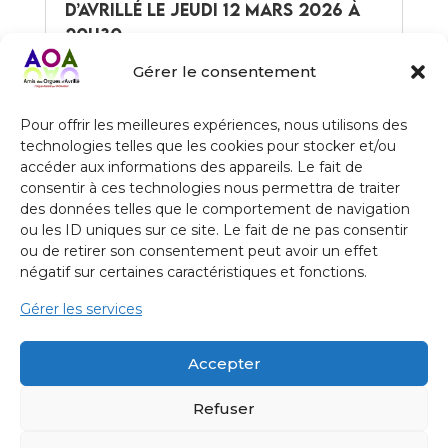
d’Avrillé le jeudi 12 mars 2026 à
20h30
par
Vincent LOUBRIEU
|
Jan 14, 2026
|
Gérer le consentement
Évènement
Soirée Jean-Louis Florentz: Conférence et
Pour offrir les meilleures expériences, nous utilisons des
interprétation des "Laudes"Conférence de
technologies telles que les cookies pour stocker et/ou
Michel Bourcier, interprétation "des Laudes"
accéder aux informations des appareils. Le fait de
de Jean*Louis Florentz par Michel Bourcier,
consentir à ces technologies nous permettra de traiter
organiste titulaire de la cathédrale de Nantes
des données telles que le comportement de navigation
sur l’orgue « Gulliver ». Alors que les Laudes...
ou les ID uniques sur ce site. Le fait de ne pas consentir
lire plus
ou de retirer son consentement peut avoir un effet
négatif sur certaines caractéristiques et fonctions.
Gérer les services
« Entrées précédentes
Accepter
Refuser