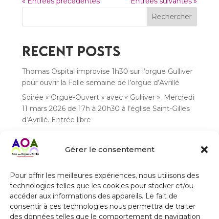
« Entrées précédentes
Entrées suivantes »
Rechercher
Recent Posts
Thomas Ospital improvise 1h30 sur l’orgue Gulliver
pour ouvrir la Folle semaine de l’orgue d’Avrillé
Soirée « Orgue-Ouvert » avec « Gulliver ». Mercredi
11 mars 2026 de 17h à 20h30 à l’église Saint-Gilles
d’Avrillé. Entrée libre
Soirée Jean-Louis Florentz-Michel Bourcier à
l’orgue « Gulliver » à l’église Saint-Gilles d’Avrillé le
Gérer le consentement
jeudi 12 mars 2026 à 20h30
Concert orgue et orchestre à l’église Saint-Gilles
Pour offrir les meilleures expériences, nous utilisons des
d’avrillé le samedi 14 mars 2026 à 20h30. Jean-Jo
technologies telles que les cookies pour stocker et/ou
Roux à la direction et Régis Prud’homme à l’orgue
accéder aux informations des appareils. Le fait de
« Gulliver »
consentir à ces technologies nous permettra de traiter
des données telles que le comportement de navigation